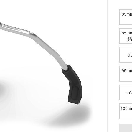
85
85
ト
9
95
1
105