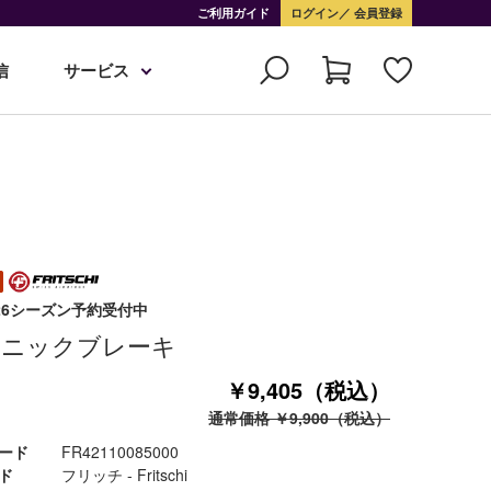
ご利用ガイド
ログイン
会員登録
信
サービス
5-26シーズン予約受付中
ーニックブレーキ
￥9,405（税込）
通常価格 ￥9,900（税込）
ード
FR42110085000
ド
フリッチ - Fritschi