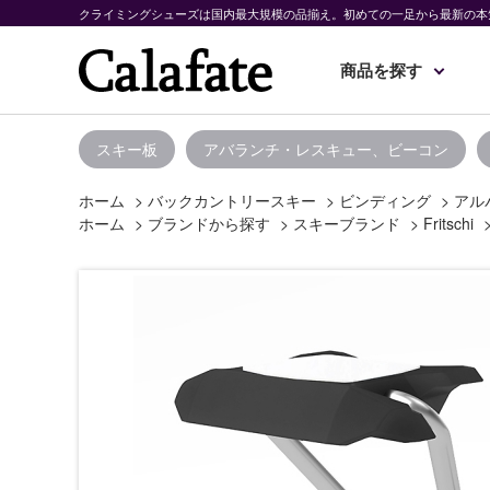
クライミングシューズは国内最大規模の品揃え。初めての一足から最新の本
商品を探す
スキー板
アバランチ・レスキュー、ビーコン
ホーム
>
バックカントリースキー
>
ビンディング
>
アル
ホーム
>
ブランドから探す
>
スキーブランド
>
Fritschi