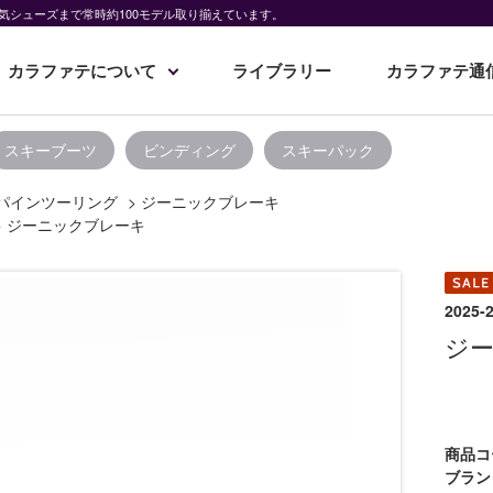
気シューズまで常時約100モデル取り揃えています。
カラファテについて
ライブラリー
カラファテ通
スキーブーツ
ビンディング
スキーパック
パインツーリング
>
ジーニックブレーキ
>
ジーニックブレーキ
202
ジ
商品コ
ブラン