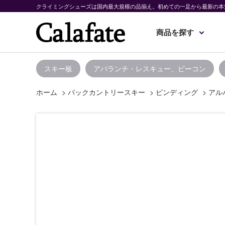
クライミングシューズは国内最大規模の品揃え。初めての一足から最新の本
商品を探す
スキー板
アバランチ・レスキュー、ビーコン
ホーム
>
バックカントリースキー
>
ビンディング
>
アル