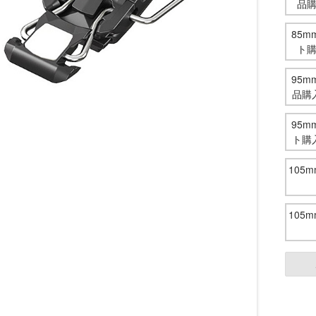
品
85
ト
95
品購
95
ト購
105
105