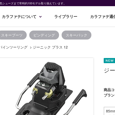
気シューズまで常時約100モデル取り揃えています。
カラファテについて
ライブラリー
カラファテ通
スキーブーツ
ビンディング
スキーパック
パインツーリング
>
ジーニック プラス 12
ジー
商品コ
ブラン
85