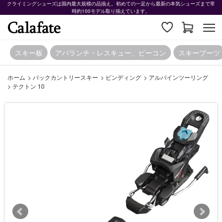
クライミングシューズは国内最大規模の品揃え。初めての一足から最新の本気シューズまで常
時約100モデル取り揃えています。
スキー板
アバランチ・レスキュー、ビーコン
スキーブーツ
ホーム
>
バックカントリースキー
>
ビンディング
>
アルパインツーリング
>
テクトン 10