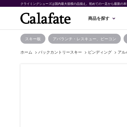
クライミングシューズは国内最大規模の品揃え。初めての一足から最新の本
商品を探す
スキー板
アバランチ・レスキュー、ビーコン
ホーム
>
バックカントリースキー
>
ビンディング
>
アル