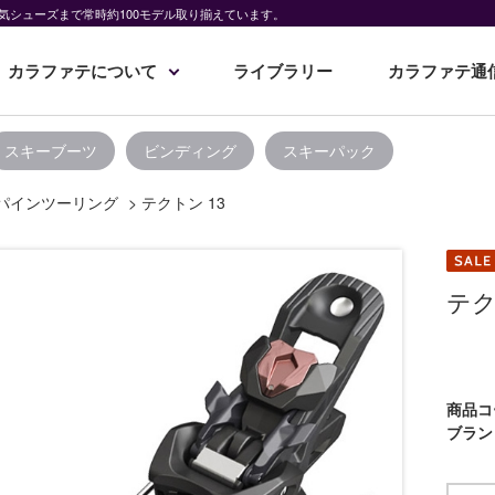
気シューズまで常時約100モデル取り揃えています。
カラファテについて
ライブラリー
カラファテ通
スキーブーツ
ビンディング
スキーパック
パインツーリング
>
テクトン 13
テク
商品コ
ブラン