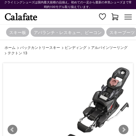
クライミングシューズは国内最大規模の品揃え。初めての一足から最新の本気シューズまで常
時約100モデル取り揃えています。
スキー板
アバランチ・レスキュー、ビーコン
スキーブーツ
ホーム
>
バックカントリースキー
>
ビンディング
>
アルパインツーリング
>
テクトン 13