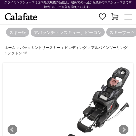
クライミングシューズは国内最大規模の品揃え。初めての一足から最新の本気シューズまで常
時約100モデル取り揃えています。
スキー板
アバランチ・レスキュー、ビーコン
スキーブーツ
ホーム
>
バックカントリースキー
>
ビンディング
>
アルパインツーリング
>
テクトン 13