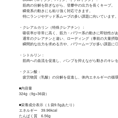
筋肉の分解を防ぎながら、登攀中の出力を長くキープ。
瞬発系の動きにも粘り強く対応できます。
特にランジやデッド系ムーブの多い課題に向いています
・クレアルカリン（特殊クレアチン）：
吸収率が非常に高く、筋力・パワー系の動きに即効性が
通常のクレアチンと違い、ローディング（事前の大量摂取
瞬間的な出力を求める方や、パワームーブが多い課題に
・シトルリン：
筋肉への血流を促進し、パンプを抑えながら動きのキレを
・クエン酸：
疲労物質（乳酸）の分解を促進し、体内エネルギーの循環
■内容量
324g（9g×36袋）
■栄養成分表示（１袋9.5gあたり）
エネルギー 39.96kcal
たんぱく質 6.56g