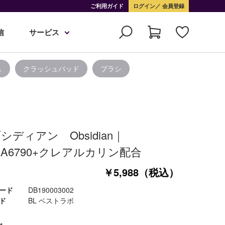
ご利用ガイド
ログイン
会員登録
信
サービス
ス
クラッシュパッド
ブラシ
シディアン Obsidian｜
AA6790+クレアルカリン配合
￥5,988（税込）
ード
DB190003002
ド
BL ベストラボ