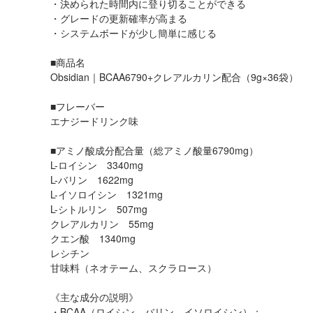
・決められた時間内に登り切ることができる
・グレードの更新確率が高まる
・システムボードが少し簡単に感じる
■商品名
Obsidian｜BCAA6790+クレアルカリン配合（9g×36袋）
■フレーバー
エナジードリンク味
■アミノ酸成分配合量（総アミノ酸量6790mg）
L-ロイシン 3340mg
L-バリン 1622mg
L-イソロイシン 1321mg
L-シトルリン 507mg
クレアルカリン 55mg
クエン酸 1340mg
レシチン
甘味料（ネオテーム、スクラロース）
《主な成分の説明》
・BCAA（ロイシン、バリン、イソロイシン）：