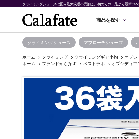
クライミングシューズは国内最大規模の品揃え。初めての一足から最新の本
商品を探す
クライミングシューズ
アプローチシューズ
ホーム
>
クライミング
>
クライミングギア小物
>
オブシデ
ホーム
>
ブランドから探す
>
ベストラボ
>
オブシディアン 