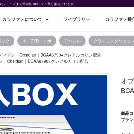
気シューズまで常時約100モデル取り揃えています。
カラファテについて
ライブラリー
カラファテ通
パック
本・DVD・トポ
アパレル
クライミングソック
ィアン Obsidian｜BCAA6790+クレアルカリン配合
Obsidian｜BCAA6790+クレアルカリン配合
オブ
BC
商品コ
ブラン