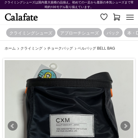
クライミングシューズは国内最大規模の品揃え。初めての一足から最新の本気シューズまで常
時約100モデル取り揃えています。
クライミングシューズ
アプローチシューズ
パック
本・
ホーム
>
クライミング
>
チョークバッグ
>
ベルバッグ BELL BAG