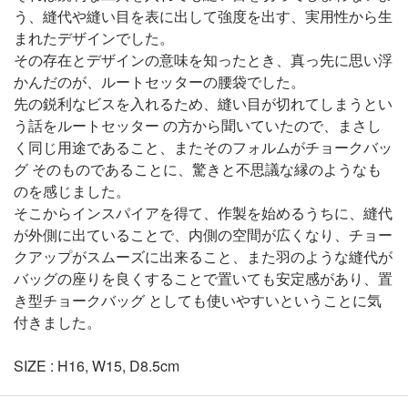
う、縫代や縫い目を表に出して強度を出す、実用性から生
まれたデザインでした。
その存在とデザインの意味を知ったとき、真っ先に思い浮
かんだのが、ルートセッターの腰袋でした。
先の鋭利なビスを入れるため、縫い目が切れてしまうとい
う話をルートセッター の方から聞いていたので、まさし
く同じ用途であること、またそのフォルムがチョークバッ
グ そのものであることに、驚きと不思議な縁のようなも
のを感じました。
そこからインスパイアを得て、作製を始めるうちに、縫代
が外側に出ていることで、内側の空間が広くなり、チョー
クアップがスムーズに出来ること、また羽のような縫代が
バッグの座りを良くすることで置いても安定感があり、置
き型チョークバッグ としても使いやすいということに気
付きました。
SIZE : H16, W15, D8.5cm