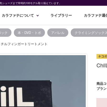
気シューズまで常時約100モデル取り揃えています。
カラファテについて
ライブラリー
カラファテ通
パック
本・DVD・トポ
アパレル
クライミングソック
ilL チルフィンガートリートメント
Ch
商品コ
ブラン