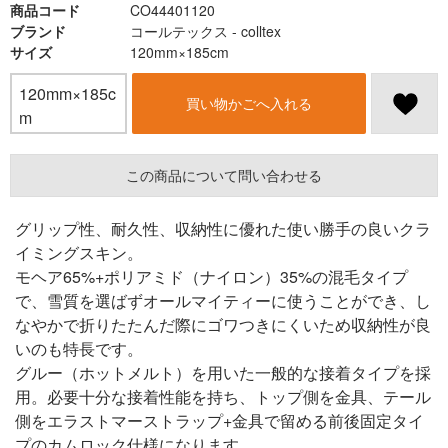
商品コード
CO44401120
ブランド
コールテックス - colltex
サイズ
120mm×185cm
120mm×185c
買い物かごへ入れる
m
この商品について問い合わせる
グリップ性、耐久性、収納性に優れた使い勝手の良いクラ
イミングスキン。
モヘア65%+ポリアミド（ナイロン）35%の混毛タイプ
で、雪質を選ばずオールマイティーに使うことができ、し
なやかで折りたたんだ際にゴワつきにくいため収納性が良
いのも特長です。
グルー（ホットメルト）を用いた一般的な接着タイプを採
用。必要十分な接着性能を持ち、トップ側を金具、テール
側をエラストマーストラップ+金具で留める前後固定タイ
プのカムロック仕様になります。