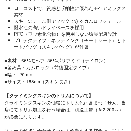
ローコストで、質感と収納性に優れたモヘアミックス
素材
スキーのテール側でフックできるカムロックテール
撥水性の高いドライベースを採用
PFC（フッ素化合物）を使用しない環境配慮設計
プロテクティブ・ネッティング（チートシート）とト
ートバッグ（スキンバッグ）が付属
■素材：65%モヘア+35%ポリアミド（ナイロン）
■留め具：カムロック（前後固定タイプ）
■幅：120mm
■サイズ：185cm（スキン長さ）
【クライミングスキンのトリムについて】
クライミングスキンの価格にトリム代は含まれません。当
店にてトリム加工を行う場合は、別途工賃（￥2,200～）
が必要になります。
スキーの形状に合わせてカット作業をする都合上、加工に