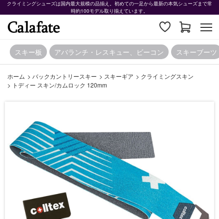
クライミングシューズは国内最大規模の品揃え。初めての一足から最新の本気シューズまで常
時約100モデル取り揃えています。
スキー板
アバランチ・レスキュー、ビーコン
スキーブーツ
ホーム
>
バックカントリースキー
>
スキーギア
>
クライミングスキン
>
トディー スキン/カムロック 120mm