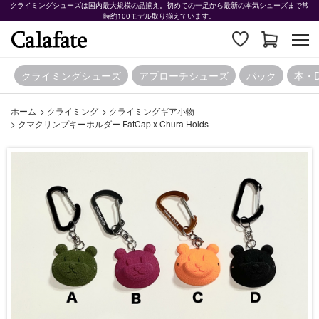
クライミングシューズは国内最大規模の品揃え。初めての一足から最新の本気シューズまで常
時約100モデル取り揃えています。
クライミングシューズ
アプローチシューズ
パック
本・
ホーム
>
クライミング
>
クライミングギア小物
>
クマクリンプキーホルダー FatCap x Chura Holds