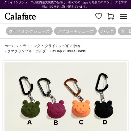
クライミングシューズは国内最大規模の品揃え。初めての一足から最新の本気シューズまで常
時約100モデル取り揃えています。
クライミングシューズ
アプローチシューズ
パック
本・
ホーム
>
クライミング
>
クライミングギア小物
>
クマクリンプキーホルダー FatCap x Chura Holds