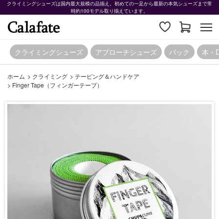
クライミングシューズは国内最大規模の品揃え。初めての一足から最新の本気シューズまで常
時約100モデル取り揃えています。
クライミングシューズ
アプローチシューズ
パック
本・
ホーム
>
クライミング
>
テーピング＆ハンドケア
>
Finger Tape（フィンガーテープ）