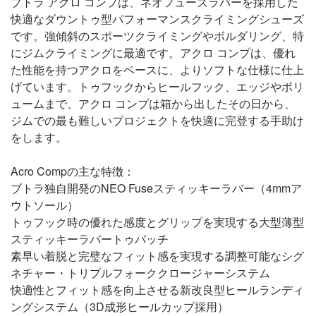
ブトラ アクロ コンプは、ネオフューズラバーを採用した
快適なダウントゥ型パフォーマンスクライミングシューズ
です。強傾斜のスポーツクライミングやボルダリング、特
にジムクライミングに最適です。アクロ コンプは、優れ
た性能を持つアクロをベースに、よりソフトな仕様に仕上
げています。トゥフックからヒールフック、エッジやボリ
ュームまで、アクロ コンプは箱から出したその日から、
ジムでの最も難しいプロジェクトを快適に完登する手助け
をします。
Acro Compの主な特徴：
ブトラ独自開発のNEO Fuseスティッキーラバー（4mmア
ウトソール）
トゥフック時の優れた感度とグリップを実現する大型薄型
スティッキーラバートゥパッチ
素早い着脱と完璧なフィット感を実現する調整可能なシグ
ネチャー・トリプルフォーククロージャーシステム
快適性とフィット感を向上させる新改良型ヒールランディ
ングシステム（3D成形ヒールカップ採用）