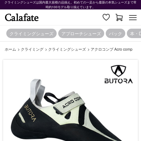
クライミングシューズは国内最大規模の品揃え。初めての一足から最新の本気シューズまで常
時約100モデル取り揃えています。
クライミングシューズ
アプローチシューズ
パック
本・
ホーム
>
クライミング
>
クライミングシューズ
>
アクロコンプ Acro comp