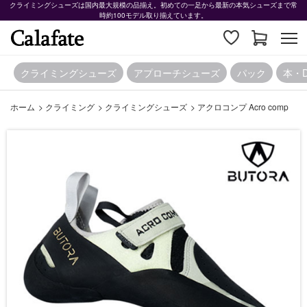
クライミングシューズは国内最大規模の品揃え。初めての一足から最新の本気シューズまで常
時約100モデル取り揃えています。
クライミングシューズ
アプローチシューズ
パック
本・
ホーム
>
クライミング
>
クライミングシューズ
>
アクロコンプ Acro comp