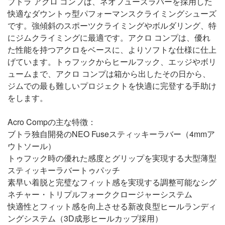
ブトラ アクロ コンプは、ネオフューズラバーを採用した
快適なダウントゥ型パフォーマンスクライミングシューズ
です。強傾斜のスポーツクライミングやボルダリング、特
にジムクライミングに最適です。アクロ コンプは、優れ
た性能を持つアクロをベースに、よりソフトな仕様に仕上
げています。トゥフックからヒールフック、エッジやボリ
ュームまで、アクロ コンプは箱から出したその日から、
ジムでの最も難しいプロジェクトを快適に完登する手助け
をします。
Acro Compの主な特徴：
ブトラ独自開発のNEO Fuseスティッキーラバー（4mmア
ウトソール）
トゥフック時の優れた感度とグリップを実現する大型薄型
スティッキーラバートゥパッチ
素早い着脱と完璧なフィット感を実現する調整可能なシグ
ネチャー・トリプルフォーククロージャーシステム
快適性とフィット感を向上させる新改良型ヒールランディ
ングシステム（3D成形ヒールカップ採用）