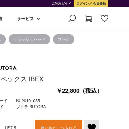
ご利用ガイド
ログイン
会員登録
信
サービス
ス
クラッシュパッド
ブラシ
ベックス IBEX
￥22,800（税込）
ード
BU20101085
ド
ブトラ BUTORA
US7.5
買い物かごへ入れる