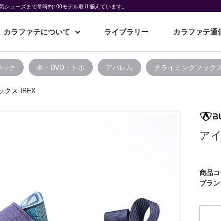
気シューズまで常時約100モデル取り揃えています。
カラファテについて
ライブラリー
カラファテ通
パック
本・DVD・トポ
アパレル
クライミングソック
クス IBEX
アイ
商品コ
ブラン