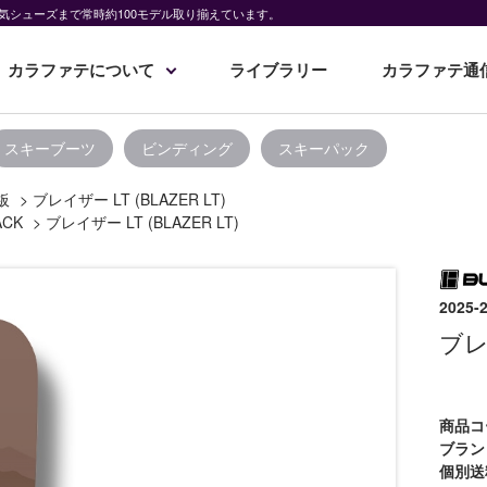
気シューズまで常時約100モデル取り揃えています。
カラファテについて
ライブラリー
カラファテ通
スキーブーツ
ビンディング
スキーパック
板
>
ブレイザー LT (BLAZER LT)
ACK
>
ブレイザー LT (BLAZER LT)
202
ブレイ
商品コ
ブラン
個別送