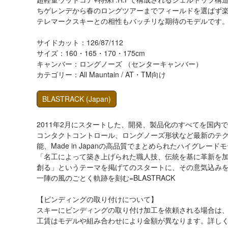
ちゲレンデから春のロングツアーまでフィールドを選ばず
テレマークスキーとの相性もバッチリな期待のモデルです
サイドカット：126/87/112
サイズ：160・165・170・175cm
キャンバー：ロングノーズ （センターキャンバー）
カテゴリー：All Mauntain / AT・TM向け
BLASTRACK
(Japan)
2011年2月にスタートした、開発、製品化のすべてを国内
コンタクトコントロール、ロングノーズ形状など最新のテ
能、Made in Japanの高品質でまとめられたハイグレー
「名工によって築き上げられた職人技、伝統を基に革新を
創る」というテーマを掲げてのスタートに、その意気込み
一陣の風のごとく軌跡を刻む=BLASTRACK
【ビンディングの取り付けについて】
スキーにビンディングの取り付け加工を依頼される場合は
工賃はモデルや組み合わせにより金額が異なります。詳し