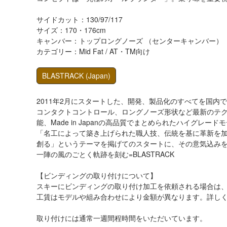
サイドカット：130/97/117
サイズ：170・176cm
キャンバー：トップロングノーズ （センターキャンバー）
カテゴリー：Mid Fat / AT・TM向け
BLASTRACK
(Japan)
2011年2月にスタートした、開発、製品化のすべてを国内
コンタクトコントロール、ロングノーズ形状など最新のテ
能、Made in Japanの高品質でまとめられたハイグレー
「名工によって築き上げられた職人技、伝統を基に革新を
創る」というテーマを掲げてのスタートに、その意気込み
一陣の風のごとく軌跡を刻む=BLASTRACK
【ビンディングの取り付けについて】
スキーにビンディングの取り付け加工を依頼される場合は
工賃はモデルや組み合わせにより金額が異なります。詳し
取り付けには通常一週間程時間をいただいています。