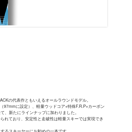
RACKの代表作ともいえるオールラウンドモデル。
（97mmに設定）、軽量ウッドコア+特殊F.R.P+カーボン
経て、新たにラインナップに加わりました。
化が図られており、安定性と走破性は軽量スキーでは実現でき
視するスキーヤーにお勧めの一本です。