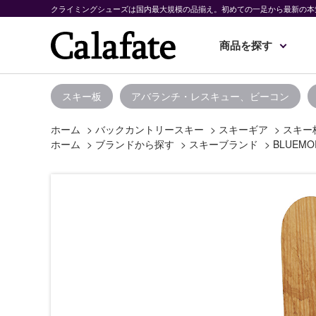
クライミングシューズは国内最大規模の品揃え。初めての一足から最新の本
商品を探す
スキー板
アバランチ・レスキュー、ビーコン
ホーム
>
バックカントリースキー
>
スキーギア
>
スキー
ホーム
>
ブランドから探す
>
スキーブランド
>
BLUEMO