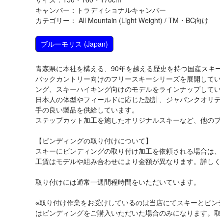
キャンバー：トラディショナルキャンバー
カテゴリー： All Mountain (Light Weight) / TM・BC向け
ブルーモリス
(Japan)
青森県に本社を構える、90年を越える歴史を持つ国産スキ
バックカントリー向けのフリースキーシリーズを展開して
ング、スキーハイキング向けのモデルをラインナップして
日本人の体型やフィールドに応じた設計、ジャパンクオリ
手の良い製品を供給しています。
ステップカット加工を施したオリジナルスキーなど、他の
【ビンディングの取り付けについて】
スキーにビンディングの取り付け加工を依頼される場合は
工賃はモデルや組み合わせにより金額が異なります。詳し
取り付けには通常一週間程時間をいただいています。
※取り付け作業をお受けしているのは当店にてスキーとビン
はビンディングをご購入いただいた場合のみになります。