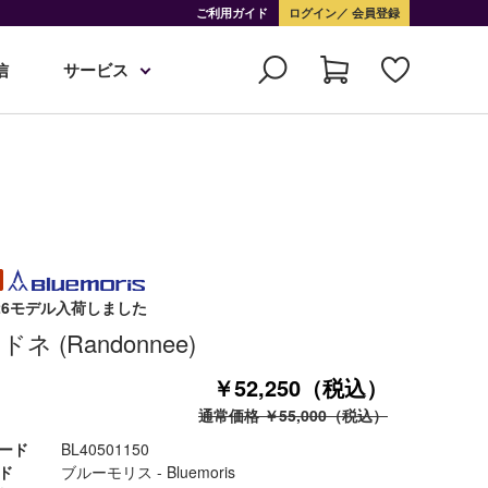
ご利用ガイド
ログイン
会員登録
信
サービス
5-26モデル入荷しました
ネ (Randonnee)
￥52,250（税込）
通常価格 ￥55,000（税込）
ード
BL40501150
ド
ブルーモリス - Bluemoris