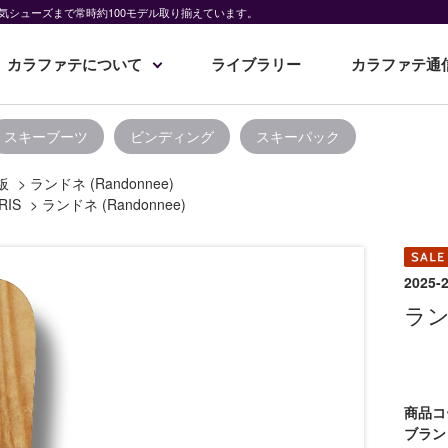
気シューズまで常時約100モデル取り揃えています。
カラファテについて
ライブラリー
カラファテ通
スキーブーツ
ビンディング
スキーパック
板
>
ランドネ (Randonnee)
RIS
>
ランドネ (Randonnee)
202
ランド
商品コ
ブラン