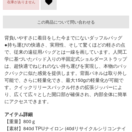
在庫がありません
この商品について問い合わせる
背負いやすさに着目をした今までにないダッフルバッグ
●持ち運びの快適さ、実用性、そして驚くほどの軽さの点
で、従来の遠征用バッグとは一線を画しています。人間工
学に基づいたパッド入りの半固定式ショルダーストラップ
は、超快適でねじれのない持ち運びを実現し、本物のバッ
クパックに似た感覚を提供します。背面パネルは取り外し
可能で、さらに軽量化でき、最大150gの軽量化が可能で
す。クイックリリースバックル付きの拡張ジッパーによ
り、広くて広々とした開口部が確保され、内部全体に簡単
にアクセスできます。
アイテム詳細
【重量】800ｇ
【素材】840d TPUナイロン (40dリサイクルシリコンナイ