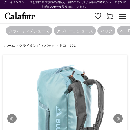
クライミングシューズは国内最大規模の品揃え。初めての一足から最新の本気シューズまで常
時約100モデル取り揃えています。
クライミングシューズ
アプローチシューズ
パック
本・
ホーム
>
クライミング
>
パック
>
ドコ 50L