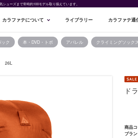
気シューズまで常時約100モデル取り揃えています。
カラファテについて
ライブラリー
カラファテ通
パック
本・DVD・トポ
アパレル
クライミングソック
 26L
ドラ
商品コ
ブラン