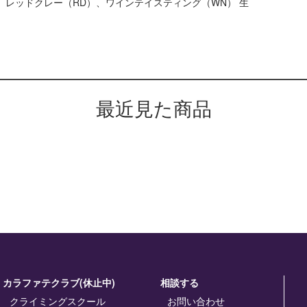
P）、レッドクレー（RD）、ワインテイスティング（WN） 生
最近見た商品
カラファテクラブ(休止中)
相談する
クライミングスクール
お問い合わせ