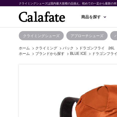
クライミングシューズは国内最大規模の品揃え。初めての一足から最新の本
商品を探す
クライミングシューズ
アプローチシューズ
ホーム
>
クライミング
>
パック
>
ドラゴンフライ 26L
ホーム
>
ブランドから探す
>
BLUE ICE
>
ドラゴンフライ