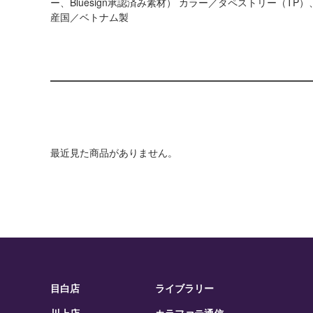
ー、Bluesign承認済み素材） カラー／タペストリー（T
産国／ベトナム製
最近見た商品がありません。
目白店
ライブラリー