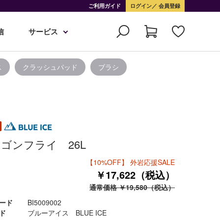
ご利用ガイド
ログイン
会員登録
信
サービス
ス
クラッシュパッド
ブラシ
ゴンフライ 26L
【10%OFF】 外岩応援SALE
￥17,622（税込）
通常価格 ￥19,580（税込）
ード
BI5009002
ド
ブルーアイス BLUE ICE