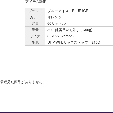
アイテム詳細
ブランド
ブルーアイス BLUE ICE
カラー
オレンジ
容量
60リットル
重量
820(付属品全て外して690g)
サイズ
85×32×32cm/td>
生地
UHMWPEリップストップ 210D
最近見た商品がありません。