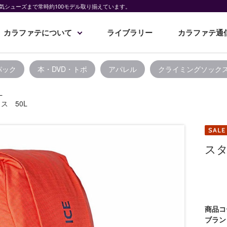
気シューズまで常時約100モデル取り揃えています。
カラファテについて
ライブラリー
カラファテ通
パック
本・DVD・トポ
アパレル
クライミングソック
L
ス 50L
スタ
商品コ
ブラン