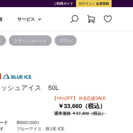
ご利用ガイド
ログイン
会員登録
信
サービス
ス
クラッシュパッド
ブラシ
ッシュアイス 50L
【10%OFF】 外岩応援SALE
￥33,660（税込）
通常価格 ￥37,400（税込）
ード
BI50012001
ド
ブルーアイス BLUE ICE