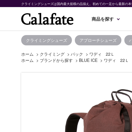
クライミングシューズは国内最大規模の品揃え。初めての一足から最新の本
商品を探す
クライミングシューズ
アプローチシューズ
ホーム
>
クライミング
>
パック
>
ワディ 22Ｌ
ホーム
>
ブランドから探す
>
BLUE ICE
>
ワディ 22Ｌ