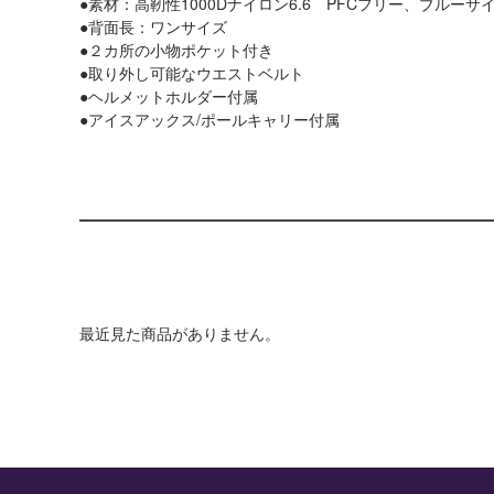
●素材：高靭性1000Dナイロン6.6 PFCフリー、ブルーサ
●背面長：ワンサイズ
●２カ所の小物ポケット付き
●取り外し可能なウエストベルト
●ヘルメットホルダー付属
●アイスアックス/ポールキャリー付属
最近見た商品がありません。