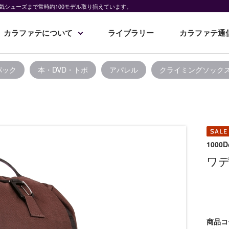
気シューズまで常時約100モデル取り揃えています。
カラファテについて
ライブラリー
カラファテ通
パック
本・DVD・トポ
アパレル
クライミングソック
100
ワデ
商品コ