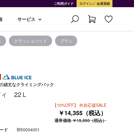
ご利用ガイド
ログイン
会員登録
信
サービス
ス
クラッシュパッド
ブラシ
0Dの頑丈なクライミングパック
ィ 22Ｌ
【10%OFF】 外岩応援SALE
￥14,355（税込）
通常価格 ￥15,950（税込）
ード
BI50004001