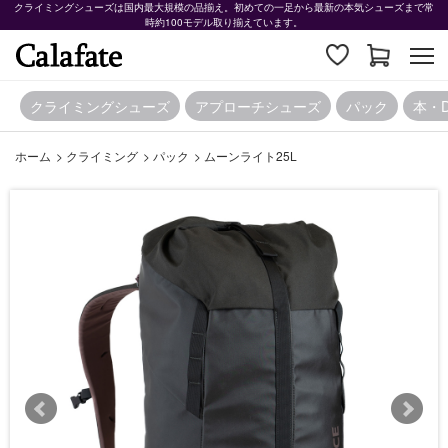
クライミングシューズは国内最大規模の品揃え。初めての一足から最新の本気シューズまで常
時約100モデル取り揃えています。
クライミングシューズ
アプローチシューズ
パック
本・
ホーム
>
クライミング
>
パック
>
ムーンライト25L