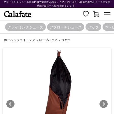
クライミングシューズは国内最大規模の品揃え。初めての一足から最新の本気シューズまで常
時約100モデル取り揃えています。
クライミングシューズ
アプローチシューズ
パック
本・
ホーム
>
クライミング
>
ロープバッグ
>
コアラ