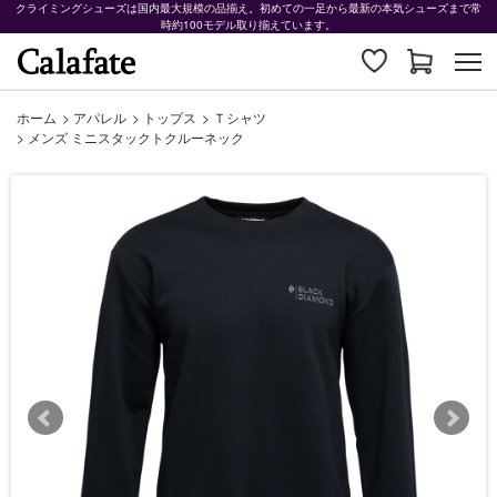
クライミングシューズは国内最大規模の品揃え。初めての一足から最新の本気シューズまで常
時約100モデル取り揃えています。
ホーム
>
アパレル
>
トップス
>
Ｔシャツ
>
メンズ ミニスタックトクルーネック