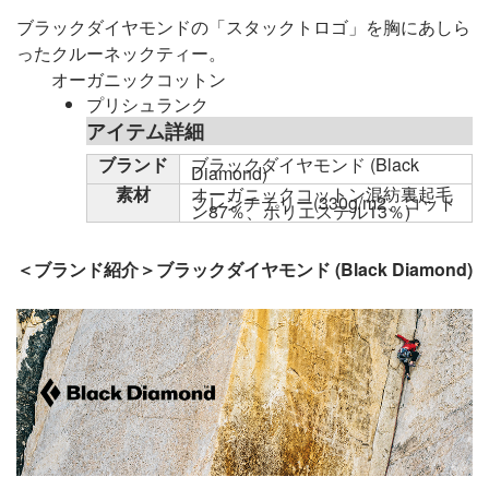
ブラックダイヤモンドの「スタックトロゴ」を胸にあしら
ったクルーネックティー。
オーガニックコットン
プリシュランク
アイテム詳細
ブランド
ブラックダイヤモンド (Black
Diamond)
素材
オーガニックコットン混紡裏起毛
フレンチテリー(330g/m2、コット
ン87％、ポリエステル13％)
＜ブランド紹介＞ブラックダイヤモンド (Black Diamond)