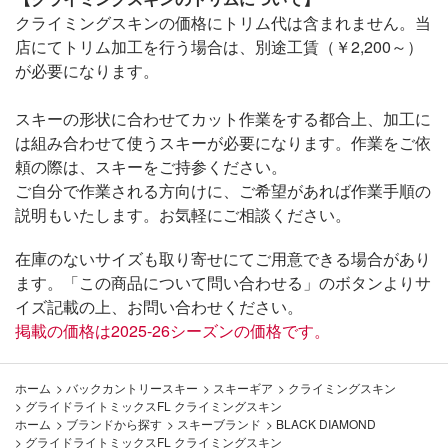
クライミングスキンの価格にトリム代は含まれません。当
店にてトリム加工を行う場合は、別途工賃（￥2,200～）
が必要になります。
スキーの形状に合わせてカット作業をする都合上、加工に
は組み合わせて使うスキーが必要になります。作業をご依
頼の際は、スキーをご持参ください。
ご自分で作業される方向けに、ご希望があれば作業手順の
説明もいたします。お気軽にご相談ください。
在庫のないサイズも取り寄せにてご用意できる場合があり
ます。「この商品について問い合わせる」のボタンよりサ
イズ記載の上、お問い合わせください。
掲載の価格は2025-26シーズンの価格です。
ホーム
>
バックカントリースキー
>
スキーギア
>
クライミングスキン
>
グライドライトミックスFL クライミングスキン
ホーム
>
ブランドから探す
>
スキーブランド
>
BLACK DIAMOND
>
グライドライトミックスFL クライミングスキン