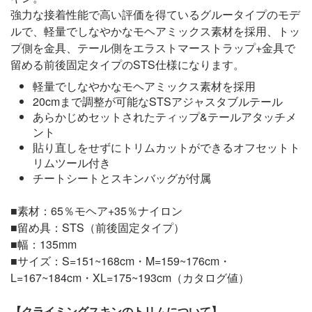
強力な接着性能で高い評価を得ているグルータイプのモデ
ルで、軽量でしなやかなモヘアミックス素材を採用、トッ
プ側を金具、テール側をエラストマーストラップ+金具で
留める前後固定タイプのSTS仕様になります。
軽量でしなやかなモヘアミックス素材を採用
20cmまで調整が可能なSTSアジャスタブルテール
あらかじめセットされたティップ&テールアタッチメ
ント
貼り直しをせずにトリムカットができるオフセットト
リムツール付き
チートシートとスキンバッグが付属
■素材：65％モヘア+35％ナイロン
■留め具：STS（前後固定タイプ）
■幅：135mm
■サイズ：S=151~168cm・M=159~176cm・
L=167~184cm・XL=175~193cm（カタログ値）
【クライミングスキンのトリムについて】