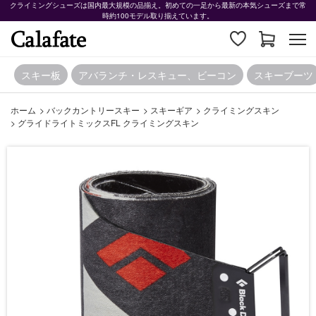
クライミングシューズは国内最大規模の品揃え。初めての一足から最新の本気シューズまで常
時約100モデル取り揃えています。
スキー板
アバランチ・レスキュー、ビーコン
スキーブーツ
ホーム
>
バックカントリースキー
>
スキーギア
>
クライミングスキン
>
グライドライトミックスFL クライミングスキン