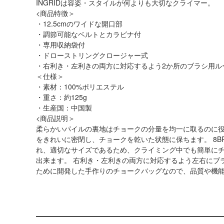
INGRIDは容姿・スタイルが何よりも大切なクライマー。
<商品特徴＞
・12.5cmのワイドな開口部
・調節可能なベルトとカラビナ付
・専用収納袋付
・ドローストリングクロージャー式
・右利き・左利きの両方に対応するよう2か所のブラシ用ル
＜仕様＞
・素材：100%ポリエステル
・重さ：約125g
・生産国：中国製
<商品説明＞
柔らかいパイルの裏地はチョークの分量を均一に取るのに
をきれいに密閉し、チョークを乾いた状態に保ちます。 8B
れ、適切なサイズであるため、クライミング中でも簡単に
出来ます。 右利き・左利きの両方に対応するよう左右にブ
ために開発した手作りのチョークバッグなので、品質や機