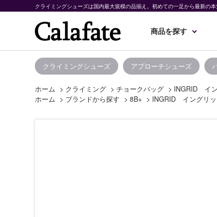
クライミングシューズは国内最大規模の品揃え。初めての一足から最新の本
商品を探す
クライミングシューズ
アプローチシューズ
ホーム
>
クライミング
>
チョークバッグ
>
INGRID 
ホーム
>
ブランドから探す
>
8B+
>
INGRID イングリ