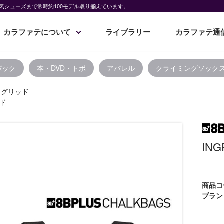
気シューズまで常時約100モデル取り揃えています。
カラファテについて
ライブラリー
カラファテ通
パック
本・DVD・トポ
アパレル
クライミングソック
イングリッド
ッド
IN
商品コ
ブラン