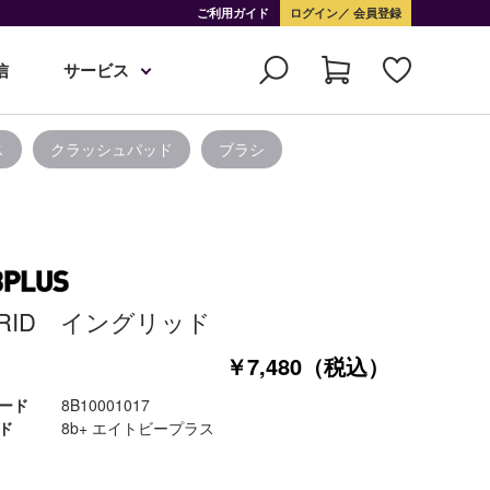
ご利用ガイド
ログイン
会員登録
信
サービス
ス
クラッシュパッド
ブラシ
GRID イングリッド
￥7,480（税込）
ード
8B10001017
ド
8b+ エイトビープラス