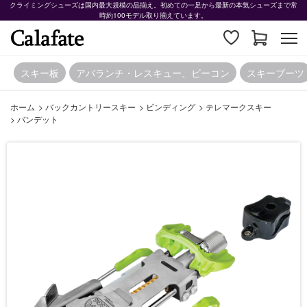
クライミングシューズは国内最大規模の品揃え。初めての一足から最新の本気シューズまで常
時約100モデル取り揃えています。
スキー板
アバランチ・レスキュー、ビーコン
スキーブーツ
ホーム
>
バックカントリースキー
>
ビンディング
>
テレマークスキー
>
バンデット