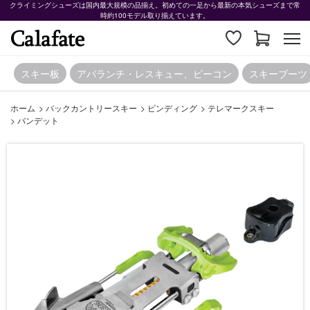
クライミングシューズは国内最大規模の品揃え。初めての一足から最新の本気シューズまで常
時約100モデル取り揃えています。
スキー板
アバランチ・レスキュー、ビーコン
スキーブーツ
ホーム
>
バックカントリースキー
>
ビンディング
>
テレマークスキー
>
バンデット