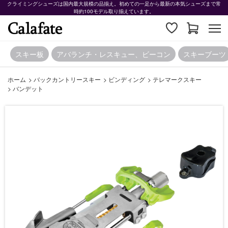
クライミングシューズは国内最大規模の品揃え。初めての一足から最新の本気シューズまで常
時約100モデル取り揃えています。
スキー板
アバランチ・レスキュー、ビーコン
スキーブーツ
ホーム
>
バックカントリースキー
>
ビンディング
>
テレマークスキー
>
バンデット