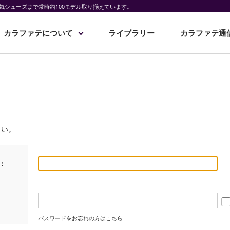
気シューズまで常時約100モデル取り揃えています。
カラファテについて
ライブラリー
カラファテ通
さい。
：
パスワードをお忘れの方はこちら