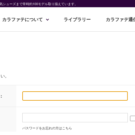
気シューズまで常時約100モデル取り揃えています。
カラファテについて
ライブラリー
カラファテ通
さい。
：
パスワードをお忘れの方はこちら