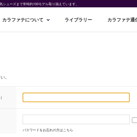
気シューズまで常時約100モデル取り揃えています。
カラファテについて
ライブラリー
カラファテ通
さい。
：
パスワードをお忘れの方はこちら