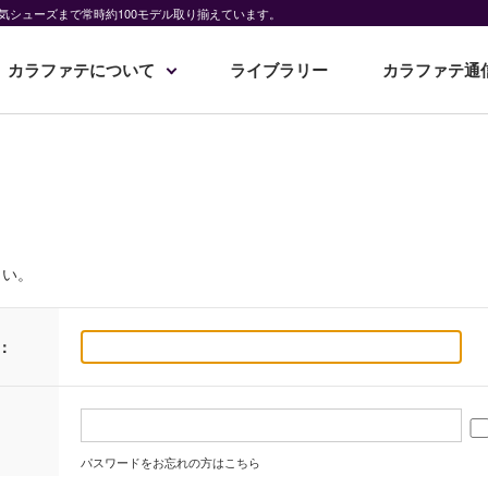
気シューズまで常時約100モデル取り揃えています。
カラファテについて
ライブラリー
カラファテ通
さい。
：
パスワードをお忘れの方はこちら