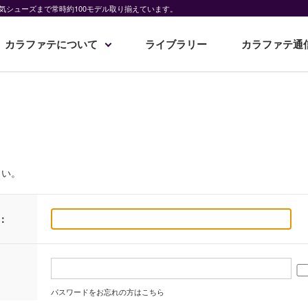
気シューズまで常時約100モデル取り揃えています。
カラファテについて
ライブラリー
カラファテ通
さい。
：
パスワードをお忘れの方はこちら