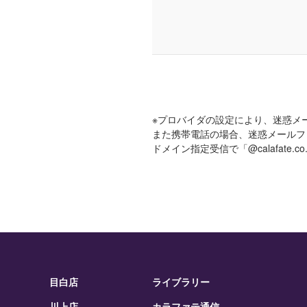
※プロバイダの設定により、迷惑メ
また携帯電話の場合、迷惑メールフ
ドメイン指定受信で「@calafate
目白店
ライブラリー
川上店
カラファテ通信