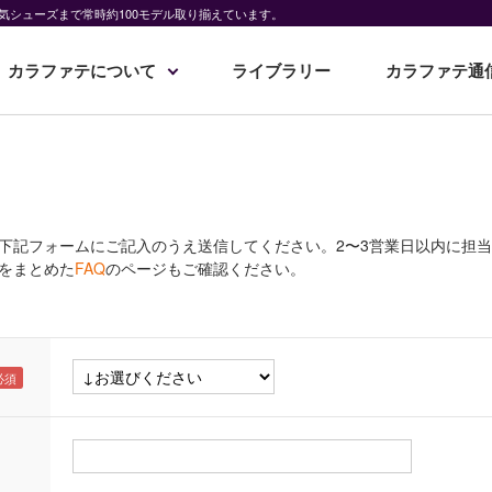
気シューズまで常時約100モデル取り揃えています。
カラファテについて
ライブラリー
カラファテ通
下記フォームにご記入のうえ送信してください。2〜3営業日以内に担
をまとめた
FAQ
のページもご確認ください。