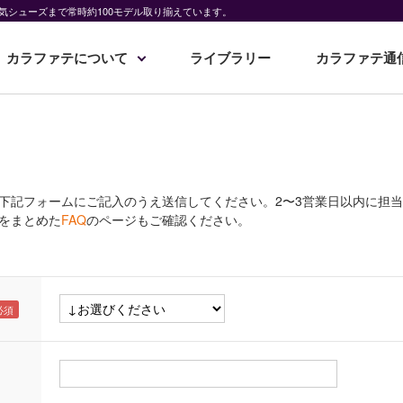
気シューズまで常時約100モデル取り揃えています。
カラファテについて
ライブラリー
カラファテ通
下記フォームにご記入のうえ送信してください。2〜3営業日以内に担
をまとめた
FAQ
のページもご確認ください。