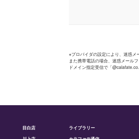
※プロバイダの設定により、迷惑メ
また携帯電話の場合、迷惑メールフ
ドメイン指定受信で「@calafate
目白店
ライブラリー
川上店
カラファテ通信