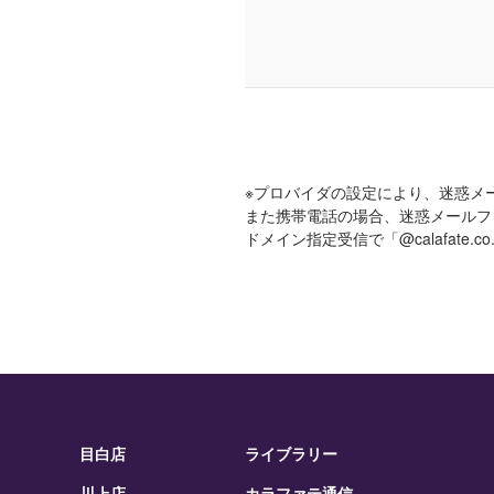
※プロバイダの設定により、迷惑メ
また携帯電話の場合、迷惑メールフ
ドメイン指定受信で「@calafate
目白店
ライブラリー
川上店
カラファテ通信