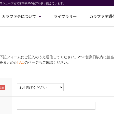
気シューズまで常時約100モデル取り揃えています。
カラファテについて
ライブラリー
カラファテ通
下記フォームにご記入のうえ送信してください。2〜3営業日以内に担
をまとめた
FAQ
のページもご確認ください。