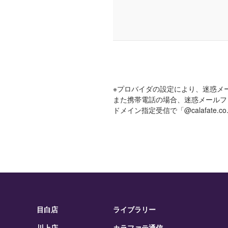
※プロバイダの設定により、迷惑メ
また携帯電話の場合、迷惑メールフ
ドメイン指定受信で「@calafate
目白店
ライブラリー
川上店
カラファテ通信