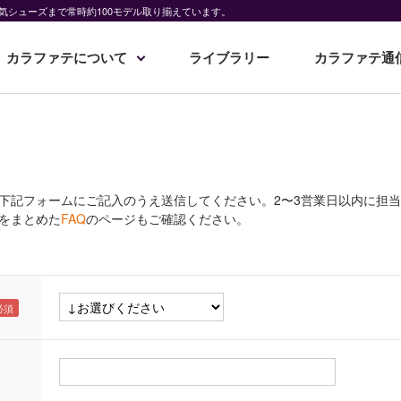
気シューズまで常時約100モデル取り揃えています。
カラファテについて
ライブラリー
カラファテ通
下記フォームにご記入のうえ送信してください。2〜3営業日以内に担
をまとめた
FAQ
のページもご確認ください。