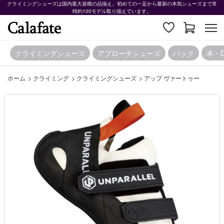
クライミングシューズは国内最大規模の品揃え。初めての一足から最新の本気シューズまで常
時約100モデル取り揃えています。
クライミングシューズ
アプローチシューズ
パック
本・
ホーム
>
クライミング
>
クライミングシューズ
>
アップ ヴァートゥー