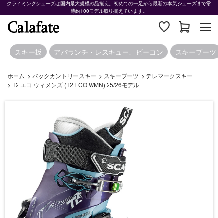
クライミングシューズは国内最大規模の品揃え。初めての一足から最新の本気シューズまで常
時約100モデル取り揃えています。
スキー板
アバランチ・レスキュー、ビーコン
スキーブーツ
ホーム
>
バックカントリースキー
>
スキーブーツ
>
テレマークスキー
>
T2 エコ ウィメンズ (T2 ECO WMN) 25/26モデル