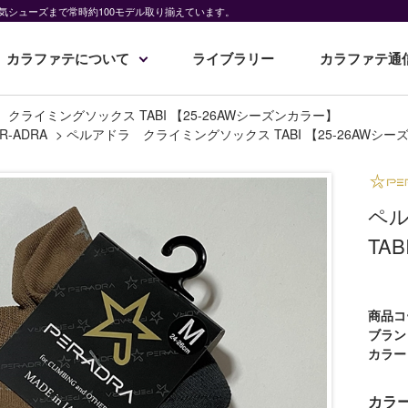
気シューズまで常時約100モデル取り揃えています。
カラファテについて
ライブラリー
カラファテ通
クライミングソックス TABI 【25-26AWシーズンカラー】
R-ADRA
>
ペルアドラ クライミングソックス TABI 【25-26AWシ
ペ
TA
商品コ
ブラン
カラー
カラ