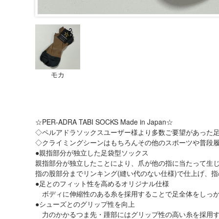
モカ
☆PER-ADRA TABI SOCKS Made in Japan☆
◇ペルアドラソックスユーザー様より多数ご要望があった
◇クライミングシーンはもちろんその他のスポーツや普段
●親指部分が独立した足袋型ソックス
親指部分が独立したことにより、爪が他の指に当たって生
指の股部分までリンキング(縫い代のない仕様)で仕上げ、
●足とのフィット性を高めるオリジナル仕様
ボディに伸縮性のある糸を採用することで足全体をしっか
●シューズとのグリップ性を向上
力のかかるつま先・踵部にはグリップ性の高い糸を採用す