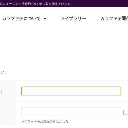
気シューズまで常時約100モデル取り揃えています。
カラファテについて
ライブラリー
カラファテ通
さい。
：
パスワードをお忘れの方はこちら