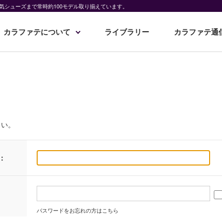
気シューズまで常時約100モデル取り揃えています。
カラファテについて
ライブラリー
カラファテ通
さい。
：
パスワードをお忘れの方はこちら