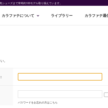
気シューズまで常時約100モデル取り揃えています。
カラファテについて
ライブラリー
カラファテ通
さい。
：
パスワードをお忘れの方はこちら