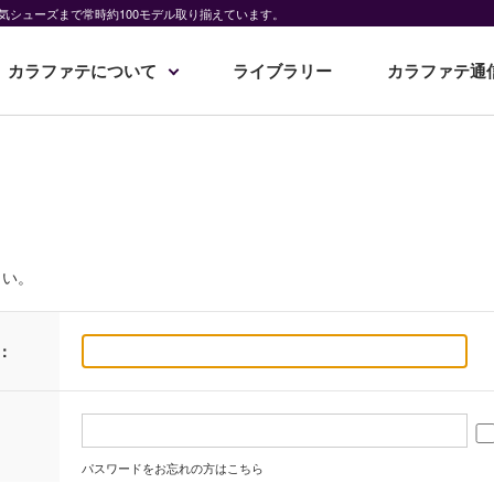
気シューズまで常時約100モデル取り揃えています。
カラファテについて
ライブラリー
カラファテ通
さい。
：
パスワードをお忘れの方はこちら