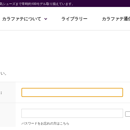
気シューズまで常時約100モデル取り揃えています。
カラファテについて
ライブラリー
カラファテ通
さい。
：
パスワードをお忘れの方はこちら