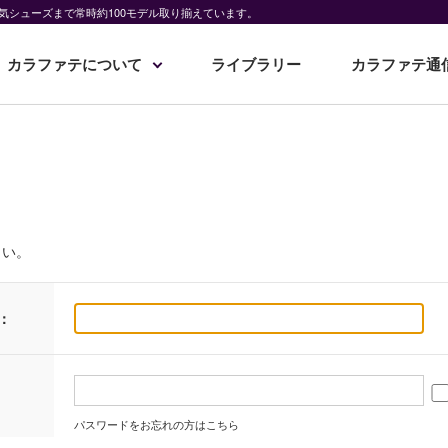
気シューズまで常時約100モデル取り揃えています。
カラファテについて
ライブラリー
カラファテ通
さい。
：
パスワードをお忘れの方はこちら