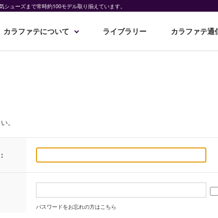
気シューズまで常時約100モデル取り揃えています。
カラファテについて
ライブラリー
カラファテ通
さい。
：
パスワードをお忘れの方はこちら